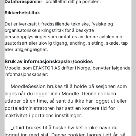
Dataforespørsler
i profilfeltet ditt på portalen.
Sikkerhetstiltak
Det er iverksatt tilfredsstillende tekniske, fysiske og
organisatoriske sikringstiltak for å beskytte
personopplysninger som omfattes av denne avtalen mot
uautorisert eller ulovlig tilgang, endring, sletting, skade, tap
eller utilgjengelighet.
Bruk av informasjonskapsler/cookies
Moodle, som EFAKTOR AS drifter i Norge, benytter følgende
informasjonskapsler:
MoodleSession brukes til å holde på sesjonen som
lages når du logger inn i Moodle. Denne cookien
utløper på en time, så sant du ikke har logget ut eller
portaladministratoren har satt en kortere tid for
inaktivitet i portalens innstillinger.
_cfuid brukes til å huske hvilket brukernavn du
logget inn med sist. Denne cookien lagres i ett år, så